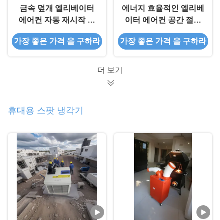
금속 덮개 엘리베이터
에너지 효율적인 엘리베
에어컨 자동 재시작 및
이터 에어컨 공간 절약
냉각 용량 8530-10918
엘리베이터 AC 단위
가장 좋은 가격 을 구하라
가장 좋은 가격 을 구하라
BTU
더 보기
휴대용 스팟 냉각기