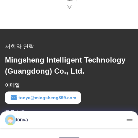
저희와 연락
Mingsheng Intelligent Technology
(Guangdong) Co., Ltd.
이메일
tonya@mingsheng899.com
근무 시간
tonya
08:00-17:30
우리 주소