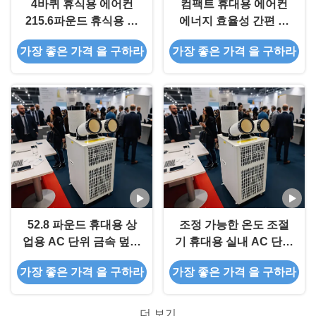
4바퀴 휴식용 에어컨
컴팩트 휴대용 에어컨
215.6파운드 휴식용 에
에너지 효율성 간편 유
어컨 고효율
지 보수
가장 좋은 가격 을 구하라
가장 좋은 가격 을 구하라
52.8 파운드 휴대용 상
조정 가능한 온도 조절
업용 AC 단위 금속 덮개
기 휴대용 실내 AC 단위
와 함께 높은 열 전달 효
산업 작업실에 맞춤형
가장 좋은 가격 을 구하라
가장 좋은 가격 을 구하라
율
더 보기