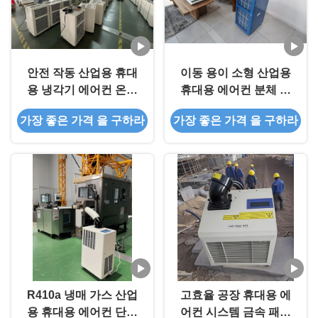
안전 작동 산업용 휴대
이동 용이 소형 산업용
용 냉각기 에어컨 온도
휴대용 에어컨 분체 도
저항
장 680kw 산업용 휴대
가장 좋은 가격 을 구하라
가장 좋은 가격 을 구하라
용 AC 유닛
R410a 냉매 가스 산업
고효율 공장 휴대용 에
용 휴대용 에어컨 단일
어컨 시스템 금속 패널